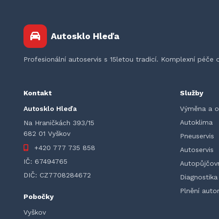
Autosklo Hleďa
Profesionální autoservis s 15letou tradicí. Komplexní péč
Kontakt
Služby
Autosklo Hleďa
Výměna a o
Autoklima
Na Hraničkách 393/15
682 01 Vyškov
Pneuservis
+420 777 735 858
Autoservis
IČ:
67494765
Autopůjčov
DIČ:
CZ7708284672
Diagnostika
Plnění aut
Pobočky
Vyškov