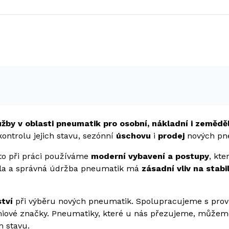
užby v oblasti pneumatik
pro osobní, nákladní i zemědě
 kontrolu jejich stavu, sezónní
úschovu
i
prodej
nových pn
oto při práci používáme
moderní vybavení a postupy
, kte
rola a správná údržba pneumatik má
zásadní vliv na stabi
ství
při výběru nových pneumatik. Spolupracujeme s pro
iové značky. Pneumatiky, které u nás přezujeme, můžem
m stavu.