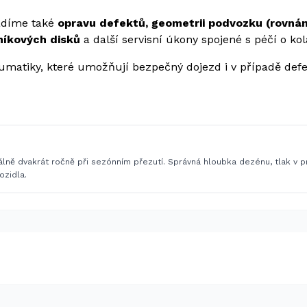
ádíme také
opravu defektů, geometrii podvozku (rovnání
iníkových disků
a další servisní úkony spojené s péčí o kol
eumatiky, které umožňují bezpečný dojezd i v případě de
ě dvakrát ročně při sezónním přezutí. Správná hloubka dezénu, tlak v pn
ozidla.