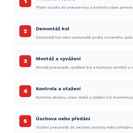
1
Přijetí vozidla do pneuservisu a kontrola stavu pneum
Demontáž kol
2
Demontáž kol nebo pneumatik podle zvoleného způs
Montáž a vyvážení
3
Montáž pneumatik, vyvážení kol a kontrola ventilků a t
Kontrola a utažení
4
Kontrola dezénu, stavu disků a utažení kol momento
Úschova nebo předání
5
Uložení pneumatik do sezónní úschovy nebo předání v