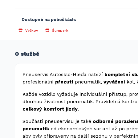
Dostupné na pobočkách:
Vyškov
Šumperk
O službě
Pneuservis Autosklo-Hleďa nabízí
kompletní sl
profesionální
přezutí
pneumatik,
vyvážení
kol,
Každé vozidlo vyžaduje individuální přístup, pr
dlouhou životnost pneumatik. Pravidelná kont
celkový komfort jízdy
.
Součástí pneuservisu je také
odborné poraden
pneumatik
od ekonomických variant až po prém
aby byly připraveny na další sezónu v perfektní