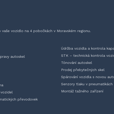
e o vaše vozidlo na 4 pobočkách v Moravském regionu.
Údržba vozidla a kontrola kapa
STK – technická kontrola vozi
pravy autoskel
Tónování autoskel
Prodej přebytečných skel
Spárování vozidla s novou auto
Senzory tlaku v pneumatikách
na
Montáž tažného zařízení
 vozidel
omatických převodovek