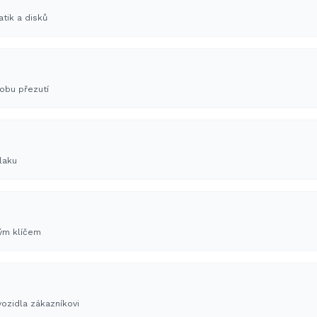
atik a disků
obu přezutí
laku
vým klíčem
ozidla zákazníkovi